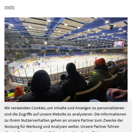
mehr
Wir verwenden Cookies, um Inhalte und Anzeigen zu personalisieren
und die Zugriffe auf unsere Website zu analysieren. Die Informationen
Eishockey Murnau
zu Ihrem Nutzerverhalten gehen an unsere Partner zum Zwecke der
Janina Dorissen, von der Seelsorge in den Ordenswerken,
Nutzung für Werbung und Analysen weiter. Unsere Partner führen
besucht das Haus…