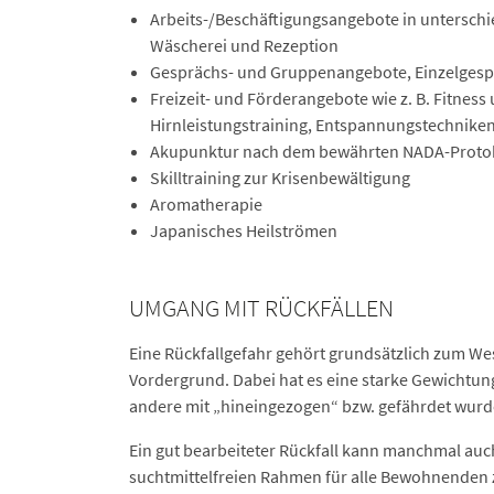
Arbeits-/Beschäftigungsangebote in unterschie
Wäscherei und Rezeption
Gesprächs- und Gruppenangebote, Einzelgesprä
Freizeit- und Förderangebote wie z. B. Fitn
Hirnleistungstraining, Entspannungstechniken
Akupunktur nach dem bewährten NADA-Proto
Skilltraining zur Krisenbewältigung
Aromatherapie
Japanisches Heilströmen
UMGANG MIT RÜCKFÄLLEN
Eine Rückfallgefahr gehört grundsätzlich zum Wes
Vordergrund. Dabei hat es eine starke Gewichtu
andere mit „hineingezogen“ bzw. gefährdet wurd
Ein gut bearbeiteter Rückfall kann manchmal auc
suchtmittelfreien Rahmen für alle Bewohnenden zu 