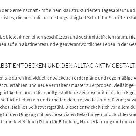
 der Gemeinschaft - mit einem klar strukturierten Tagesablauf und
st es, die persönliche Leistungsfähigkeit Schritt für Schritt zu st
 bietet Ihnen einen geschützten und suchtmittelfreien Raum. Hier
eu auf ein abstinentes und eigenverantwortliches Leben in der Ges
LBST ENTDECKEN UND DEN ALLTAG AKTIV GESTAL
Sie durch individuell entwickelte Förderpläne und regelmäßige Ange
st zu erfahren und neue Verhaltensmuster zu erproben. Vielfältige
lichkeiten und individuell gestaltbare Zeitabschnitte fördern Eige
chaftliche Leben ein und erhalten dabei gezielte Unterstützung s
ches, stabiles Selbstwertgefühl. Dieses entwickelt sich vor allem du
g für den Umgang mit psychosozialen Belastungen und Suchterkra
ich und bietet Ihnen Raum für Erholung, Naturerfahrung und inner