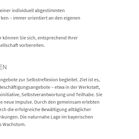
 einer individuell abgestimmten
ärken – immer orientiert an den eigenen
 können Sie sich, entsprechend Ihrer
ellschaft vorbereiten.
TEN
bote zur Selbstreflexion begleitet. Ziel ist es,
 Beschäftigungsangebote – etwa in der Werkstatt,
ninitiative, Selbstverantwortung und Teilhabe. Sie
owie neue Impulse. Durch den gemeinsam erlebten
rch die erfolgreiche Bewältigung alltäglicher
nkungen. Die naturnahe Lage im bayerischen
es Wachstum.