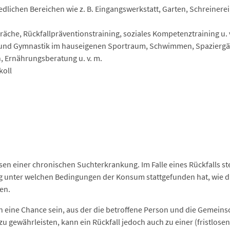
dlichen Bereichen wie z. B. Eingangswerkstatt, Garten, Schreinere
che, Rückfallpräventionstraining, soziales Kompetenztraining u. 
ess und Gymnastik im hauseigenen Sportraum, Schwimmen, Spazierg
, Ernährungsberatung u. v. m.
koll
en einer chronischen Suchterkrankung. Im Falle eines Rückfalls ste
ng unter welchen Bedingungen der Konsum stattgefunden hat, wie 
en.
h eine Chance sein, aus der die betroffene Person und die Gemein
gewährleisten, kann ein Rückfall jedoch auch zu einer (fristlosen)