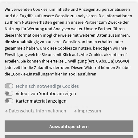
(FQA)
Wir verwenden Cookies, um Inhalte und Anzeigen zu personalisieren
gem. Art. 17b PfleWoqG
und die Zugriffe auf unsere Website zu analysieren. Die Informationen
zu Ihrem Nutzerverhalten gehen an unsere Partner zum Zwecke der
Nutzung für Werbung und Analysen weiter. Unsere Partner führen
diese Informationen möglicherweise mit weiteren Daten zusammen,
die sie unabhängig von unserer Website von Ihnen erhalten oder
Kurzfassung des FQA-
gesammelt haben. Um diese Cookies zu nutzen, benötigen wir Ihre
Prüfberichts
Einwilligung welche Sie uns mit Klick auf „Alle Cookies akzeptieren“
Ludwigsbad Murnau
erteilen. Sie können Ihre erteilte Einwilligung (Art. 6 Abs. 1 a) DSGVO)
PDF
jederzeit für die Zukunft widerrufen. Diesen Widerruf können Sie über
die „Cookie-Einstellungen“ hier im Tool ausführen.
technisch notwendige Cookies
Videos von Youtube anzeigen
Kartenmaterial anzeigen
© Haus Ludwigsbad
Datenschutz-Informationen
Impressum
Impressum
Auswahl speichern
Datenschutz
Sitemap