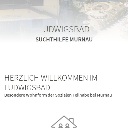
LUDWIGSBAD
LUDWIGSBAD
LUDWIGSBAD
SUCHTHILFE MURNAU
SUCHTHILFE MURNAU
SUCHTHILFE MURNAU
HERZLICH WILLKOMMEN IM
LUDWIGSBAD
Besondere Wohnform der Sozialen Teilhabe bei Murnau