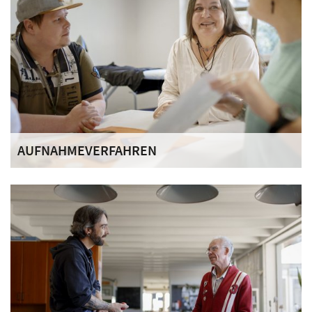
AUFNAHMEVERFAHREN
Unser Haus ist offen für Menschen mit einer
fortgeschrittenen Alkohol- und/oder
Medikamenten-/Drogenabhängigkeit, die zukünftig
abstinent leben und sich mindestens ein Jahr Zeit nehmen
wollen, um dieses Ziel zu erreichen.