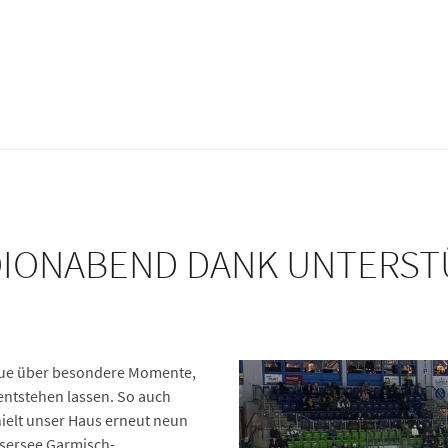
DIONABEND DANK UNTERST
Neue über besondere Momente,
entstehen lassen. So auch
ielt unser Haus erneut neun
ssersee Garmisch-