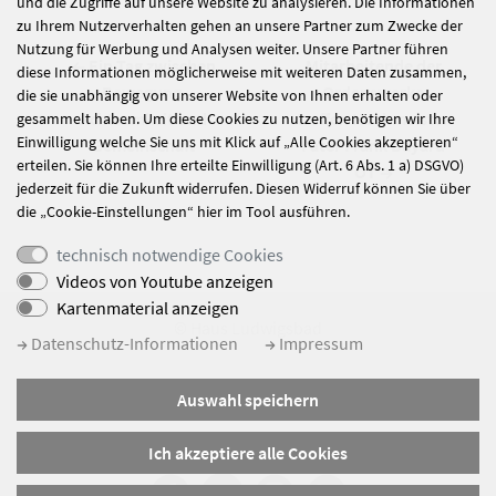
und die Zugriffe auf unsere Website zu analysieren. Die Informationen
zu Ihrem Nutzerverhalten gehen an unsere Partner zum Zwecke der
Nutzung für Werbung und Analysen weiter. Unsere Partner führen
Ein Tag zwischen
Mitarbeitende der
diese Informationen möglicherweise mit weiteren Daten zusammen,
Bewegung,
Ordenswerke
die sie unabhängig von unserer Website von Ihnen erhalten oder
Achtsamkeit und
treffen Hochmeister
gesammelt haben. Um diese Cookies zu nutzen, benötigen wir Ihre
Einwilligung welche Sie uns mit Klick auf „Alle Cookies akzeptieren“
Gemeinschaft
Pater Frank Bayard
erteilen. Sie können Ihre erteilte Einwilligung (Art. 6 Abs. 1 a) DSGVO)
OT
jederzeit für die Zukunft widerrufen. Diesen Widerruf können Sie über
die „Cookie-Einstellungen“ hier im Tool ausführen.
technisch notwendige Cookies
Videos von Youtube anzeigen
Kartenmaterial anzeigen
© Haus Ludwigsbad
Datenschutz-Informationen
Impressum
Impressum
Auswahl speichern
Datenschutz
Sitemap
Ich akzeptiere alle Cookies